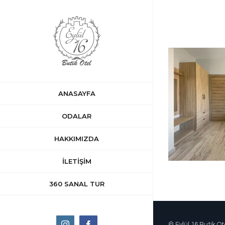
Skip
to
content
ANASAYFA
ODALAR
HAKKIMIZDA
İLETİŞİM
360 SANAL TUR
Instagram
Facebook
© Eylül 16 Butik Ot