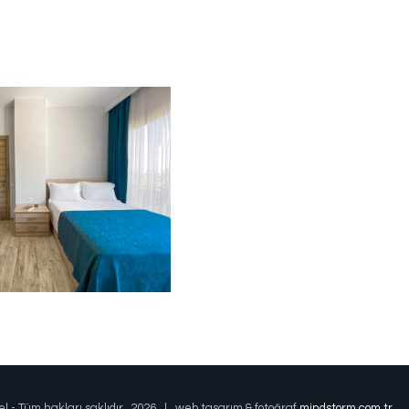
el - Tüm hakları saklıdır.
2026 | web tasarım & fotoğraf
mindstorm.com.tr