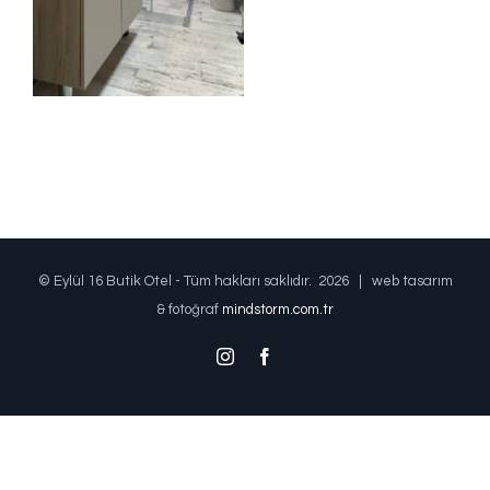
© Eylül 16 Butik Otel - Tüm hakları saklıdır.
2026 | web tasarım
& fotoğraf
mindstorm.com.tr
Instagram
Facebook