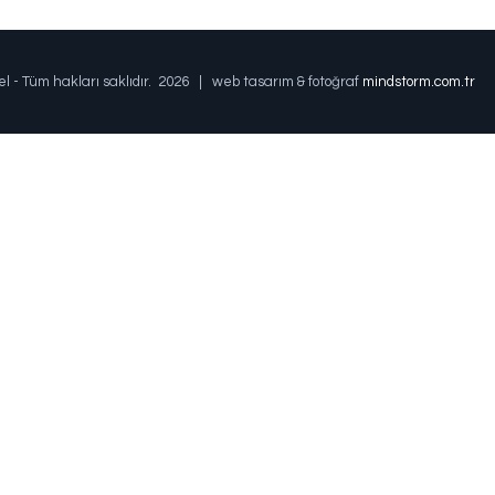
el - Tüm hakları saklıdır.
2026 | web tasarım & fotoğraf
mindstorm.com.tr