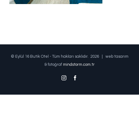
© Eylül 16 Butik Otel - Tüm hakları saklıdır.
2026 | web tasarım
& fotoğraf
mindstorm.com.tr
Instagram
Facebook