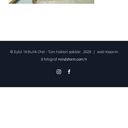
© Eylül 16 Butik Otel - Tüm hakları saklıdır.
2026 | web tasarım
& fotoğraf
mindstorm.com.tr
Instagram
Facebook