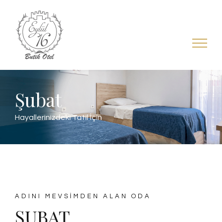
Skip
to
content
Şubat
Hayallerinizdeki Tatil İçin
ADINI MEVSİMDEN ALAN ODA
ŞUBAT