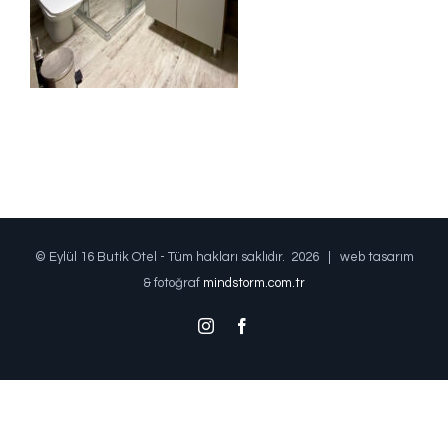
© Eylül 16 Butik Otel - Tüm hakları saklıdır.
2026 | web tasarım
& fotoğraf
mindstorm.com.tr
Instagram
Facebook