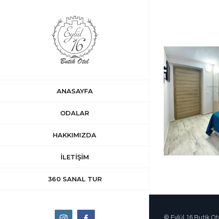
Skip
to
content
ANASAYFA
ODALAR
HAKKIMIZDA
İLETİŞİM
360 SANAL TUR
Instagram
Facebook
© Eylül 16 Butik Ot