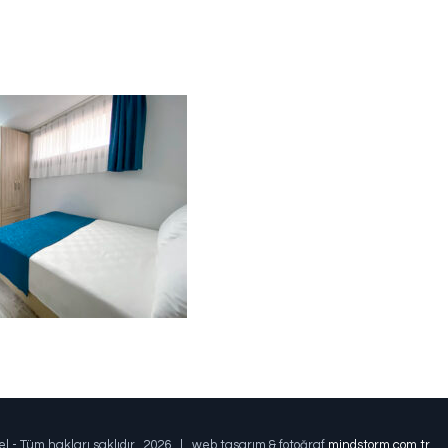
el - Tüm hakları saklıdır.
2026 | web tasarım & fotoğraf
mindstorm.com.tr