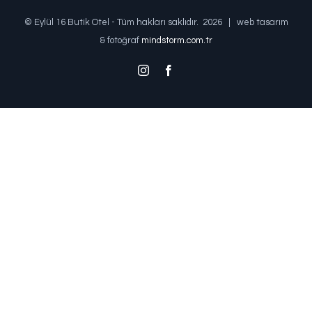
© Eylül 16 Butik Otel - Tüm hakları saklıdır.
2026 | web tasarım
& fotoğraf
mindstorm.com.tr
Instagram
Facebook