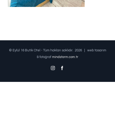
© Eylül 16 Butik Otel - Tüm hakları saklıdır.
2026 | web tasarım
& fotoğraf
mindstorm.com.tr
Instagram
Facebook