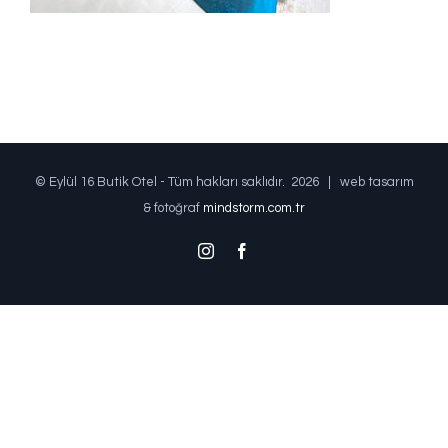
© Eylül 16 Butik Otel - Tüm hakları saklıdır.
2026 | web tasarım
& fotoğraf
mindstorm.com.tr
Instagram
Facebook