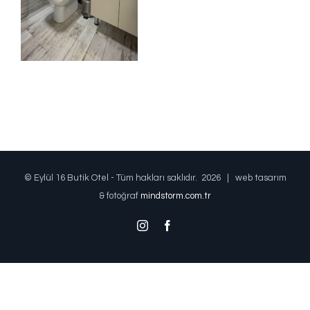
© Eylül 16 Butik Otel - Tüm hakları saklıdır.
2026 | web tasarım
& fotoğraf
mindstorm.com.tr
Instagram
Facebook