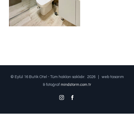
© Eylül 16 Butik Otel - Tüm hakları saklıdır.
2026 | web tasarım
& fotoğraf
mindstorm.com.tr
Instagram
Facebook