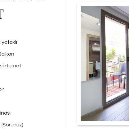
T
ik yataklı
Balkon
 internet
on
inası
 (Sorunuz)