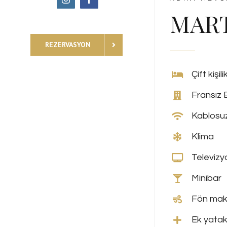
MAR
REZERVASYON
Çift kişil
Fransız 
Kablosuz
Klima
Televizy
Minibar
Fön mak
Ek yatak