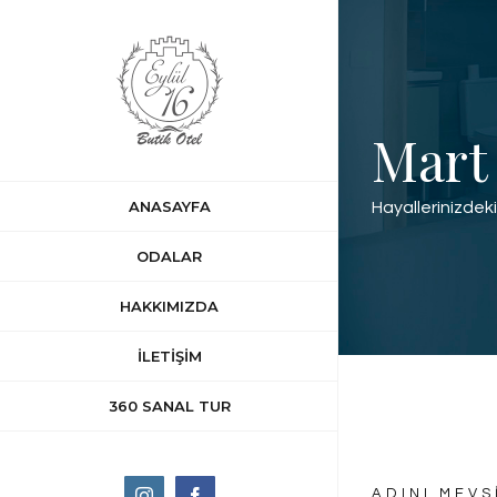
Skip
to
content
Mart
ANASAYFA
Hayallerinizdeki 
ODALAR
HAKKIMIZDA
İLETİŞİM
360 SANAL TUR
ADINI MEV
Instagram
Facebook