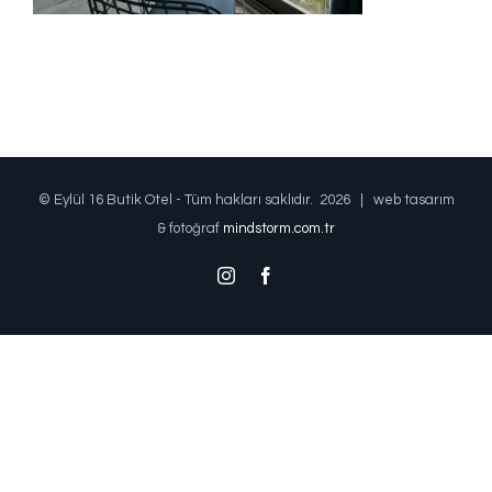
© Eylül 16 Butik Otel - Tüm hakları saklıdır.
2026 | web tasarım
& fotoğraf
mindstorm.com.tr
Instagram
Facebook