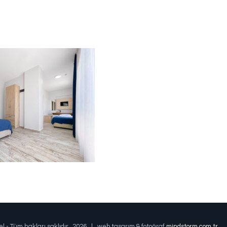
el - Tüm hakları saklıdır.
2026 | web tasarım & fotoğraf
mindstorm.com.tr