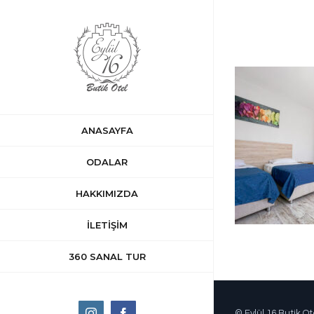
Skip
to
content
ANASAYFA
ODALAR
HAKKIMIZDA
İLETİŞİM
360 SANAL TUR
Instagram
Facebook
© Eylül 16 Butik Ot