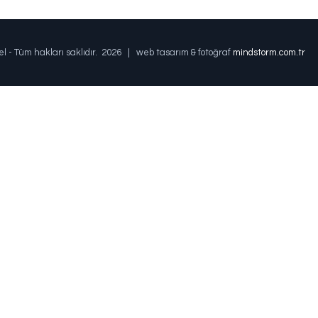
el - Tüm hakları saklıdır.
2026 | web tasarım & fotoğraf
mindstorm.com.tr