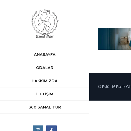
Skip
to
content
ANASAYFA
ODALAR
HAKKIMIZDA
© Eylül 16 Butik Ot
İLETİŞİM
360 SANAL TUR
Instagram
Facebook