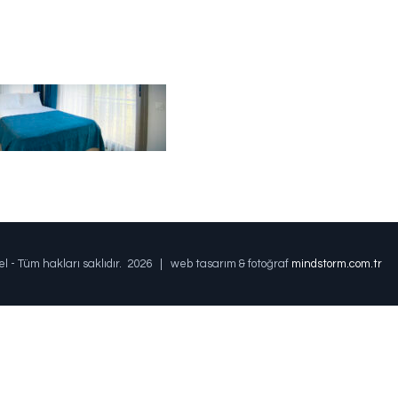
el - Tüm hakları saklıdır.
2026 | web tasarım & fotoğraf
mindstorm.com.tr