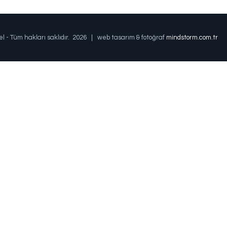
el - Tüm hakları saklıdır.
2026 | web tasarım & fotoğraf
mindstorm.com.tr