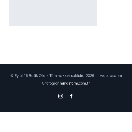
© Eylül 16 Butik Otel - Tüm hakları saklıdır.
2026 | web tasarım
& fotoğraf
mindstorm.com.tr
Instagram
Facebook