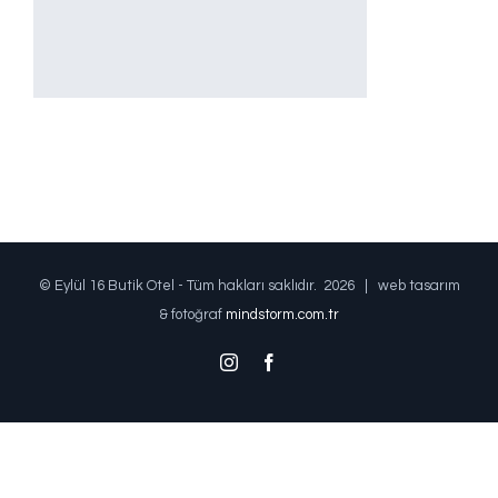
© Eylül 16 Butik Otel - Tüm hakları saklıdır.
2026 | web tasarım
& fotoğraf
mindstorm.com.tr
Instagram
Facebook