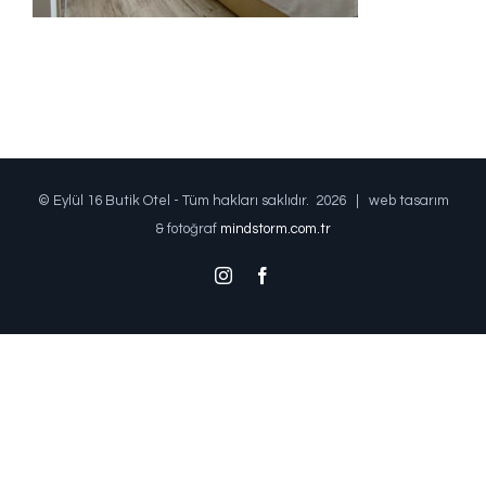
© Eylül 16 Butik Otel - Tüm hakları saklıdır.
2026 | web tasarım
& fotoğraf
mindstorm.com.tr
Instagram
Facebook